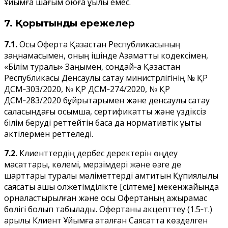
Ұйымға шағым қоюға құқылы емес.
7. Қорытынды ережелер
7.1.
Осы Оферта Қазақстан Республикасының
заңнамасымен, оның ішінде Азаматтық кодексімен,
«Білім туралы» Заңымен, сондай‑ақ Қазақстан
Республикасы Денсаулық сақтау министрлігінің № ҚР
ДСМ‑303/2020, № ҚР ДСМ‑274/2020, № ҚР
ДСМ‑283/2020 бұйрықтарымен және денсаулық сақтау
саласындағы қосымша, сертификаттық және үздіксіз
білім беруді реттейтін басқа да нормативтік құқықтық
актілермен реттеледі.
7.2.
Клиенттердің дербес деректерін өңдеу
мақсаттары, көлемі, мерзімдері және өзге де
шарттары туралы мәліметтерді қамтитын Құпиялылық
саясаты ашық қолжетімділікте [сілтеме] мекенжайында
орналастырылған және осы Офертаның ажырамас
бөлігі болып табылады. Офертаны акцепттеу (1.5‑т.)
арқылы Клиент Ұйымға аталған Саясатта көзделген