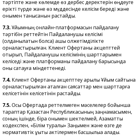
тәртіпте және көлемде өз дербес деректерін өңдеуге
ерікті түрде және өз мүддесінде келісім береді және
онымен танысқанын растайды.
7.3.
Ұйымның онлайн‑платформасын пайдалану
тәртібін реттейтін Пайдаланушы келісімі
(қолданылатын болса) ашық қолжетімділікте
орналастырылған. Клиент Офертаны акцепттей
отырып, Пайдаланушы келісімінің шарттарымен
келіседі және платформаны пайдалану барысында
оны сақтауға міндеттенеді.
7.4.
Клиент Офертаны акцепттеу арқылы Ұйым сайтына
орналастырылған аталған саясаттар мен шарттарға
келісетінін келісетінін растайды.
7.5.
Осы Офертада реттелмеген мәселелер бойынша
тараптар Қазақстан Республикасының заңнамасымен,
соның ішінде, бірақ онымен шектелмей, Азаматтық
кодекспен, «Білім туралы» Заңымен және өзге де
нормативтік құқықтық актілермен басшылыққа алады.