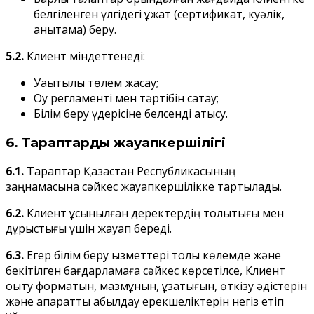
белгіленген үлгідегі құжат (сертификат, куәлік,
анықтама) беру.
5.2.
Клиент міндеттенеді:
Уақытылы төлем жасау;
Оқу регламенті мен тәртібін сақтау;
Білім беру үдерісіне белсенді қатысу.
6. Тараптардың жауапкершілігі
6.1.
Тараптар Қазақстан Республикасының
заңнамасына сәйкес жауапкершілікке тартылады.
6.2.
Клиент ұсынылған деректердің толықтығы мен
дұрыстығы үшін жауап береді.
6.3.
Егер білім беру қызметтері толық көлемде және
бекітілген бағдарламаға сәйкес көрсетілсе, Клиент
оқыту форматын, мазмұнын, ұзақтығын, өткізу әдістерін
және ақпаратты қабылдау ерекшеліктерін негіз етіп