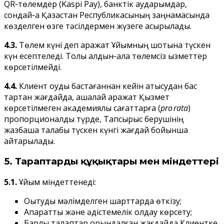
QR‑төлемдер (Kaspi Pay), банктік аударымдар,
сондай‑ақ Қазақстан Республикасының заңнамасында
көзделген өзге тәсілдермен жүзеге асырылады.
4.3.
Төлем күні деп қаражат Ұйымның шотына түскен
күн есептеледі. Толық алдын‑ала төлемсіз қызметтер
көрсетілмейді.
4.4.
Клиент оқуды бастағаннан кейін қатысудан бас
тартқан жағдайда, ақшалай қаражат Қызмет
көрсетілмеген академиялық сағаттарға (
pro rata
)
пропорционалды түрде, Тапсырыс берушінің
жазбаша талабы түскен күнгі жағдай бойынша
қайтарылады.
5. Тараптардың құқықтары мен міндеттері
5.1.
Ұйым міндеттенеді:
Оқытуды мәлімделген шарттарда өткізу;
Ақпараттық және әдістемелік қолдау көрсету;
Барлық талаптар орындалған жағдайда Клиентке