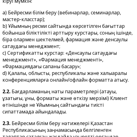
кіруі мүмкін:
a) Бейресми білім беру (вебинарлар, семинарлар,
мастер‑класстар);
b) Ұйымның ресми сайтында көрсетілген бағыттар
бойынша біліктілікті арттыру курстары, соның ішінде,
бірақ олармен шектелмей, фармация және денсаулық
сақтаудағы менеджмент;
c) Сертификаттық курстар: «Денсаулық сақтаудағы
менеджмент», «Фармация менеджменті»,
«Фармациядағы сапаны басқару»;
d) Қалалық, облыстық, республикалық және халықаралық
конференцияларға онлайн/офлайн форматта қатысу.
2.2.
Бағдарламаның нақты параметрлері (атауы,
ұзақтығы, құны, форматы және өткізу мерзімі) Клиент
өтінішінде не Ұйымның сайтындағы тиісті
сипаттамада айқындалады.
2.3.
Бейресми білім беру нәтижелері Қазақстан
Республикасының заңнамасында белгіленген
талаптар сақталған жағдайда құзыретті органдар,