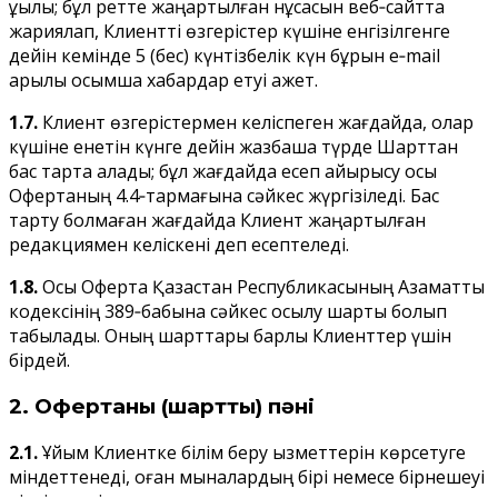
құқылы; бұл ретте жаңартылған нұсқасын веб‑сайтта
жариялап, Клиентті өзгерістер күшіне енгiзілгенге
дейін кемінде 5 (бес) күнтізбелік күн бұрын e‑mail
арқылы қосымша хабардар етуі қажет.
1.7.
Клиент өзгерістермен келіспеген жағдайда, олар
күшіне енетін күнге дейін жазбаша түрде Шарттан
бас тарта алады; бұл жағдайда есеп айырысу осы
Офертаның 4.4‑тармағына сәйкес жүргізіледі. Бас
тарту болмаған жағдайда Клиент жаңартылған
редакциямен келіскені деп есептеледі.
1.8.
Осы Оферта Қазақстан Республикасының Азаматтық
кодексінің 389‑бабына сәйкес қосылу шарты болып
табылады. Оның шарттары барлық Клиенттер үшін
бірдей.
2. Офертаның (шарттың) пәні
2.1.
Ұйым Клиентке білім беру қызметтерін көрсетуге
міндеттенеді, оған мыналардың бірі немесе бірнешеуі