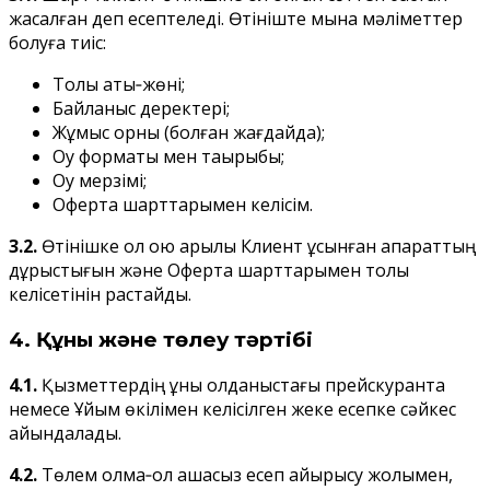
жасалған деп есептеледі. Өтініште мына мәліметтер
болуға тиіс:
Толық аты‑жөні;
Байланыс деректері;
Жұмыс орны (болған жағдайда);
Оқу форматы мен тақырыбы;
Оқу мерзімі;
Оферта шарттарымен келісім.
3.2.
Өтінішке қол қою арқылы Клиент ұсынған ақпараттың
дұрыстығын және Оферта шарттарымен толық
келісетінін растайды.
4. Құны және төлеу тәртібі
4.1.
Қызметтердің құны қолданыстағы прейскурантқа
немесе Ұйым өкілімен келісілген жеке есепке сәйкес
айқындалады.
4.2.
Төлем қолма‑қол ақшасыз есеп айырысу жолымен,