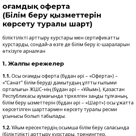
Қоғамдық оферта
(Білім беру қызметтерін
көрсету туралы шарт)
біліктілікті арттыру курстары мен сертификаттық
курстарды, сондай‑ақ өзге де білім беру іс‑шараларын
өткізуге арналған
1. Жалпы ережелер
1.1.
Осы қоғамдық оферта (бұдан әрі – «Оферта») –
«“Санат” білім беруді дамытудың ұлттық ғылыми
орталығы» ЖШС‑нің (бұдан әрі – «Ұйым»), Қазақстан
Республикасы аумағында тіркелген заңды тұлғаның,
білім беру қызметтерін (бұдан әрі – «Шарт») осы құжатта
көрсетілген шарттармен көрсету туралы ресми
ұсынысы болып табылады.
1.2.
Ұйым ересектердің қосымша білім беру саласында
(біліктілікті арттыру курстары, тренингтер,