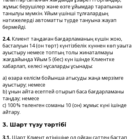
жұмыс берушілер және өзге ұйымдар тарапынан
танылуы мүмкін. Ұйым үшінші тұлғалардың
нәтижелерді автоматты түрде тануына жауап
бермейді.
2.4.
Клиент таңдаған бағдарламаның күшін жою,
басталуын 14 (он төрт) күнтізбелік күннен көп уақытқа
ауыстыру немесе топтың толық жинақталмауы
жағдайында Ұйым 5 (бес) күн ішінде Клиентке
хабарлап, келесі нұсқаларды ұсынады:
a) өзара келісім бойынша қатысуды жаңа мерзімге
ауыстыру; немесе
b) құнын қайта есептей отырып басқа бағдарламаны
таңдау; немесе
c) 100 % төленген соманы 10 (он) жұмыс күні ішінде
қайтару.
3. Шарт түзу тәртібі
3.1.
Шарт Клиент өтінішіне қол қойған сәттен бастап