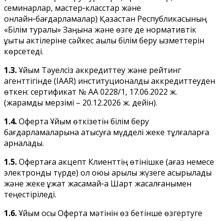
семинарлар, мастер‑класстар және
онлайн‑бағдарламалар) Қазақстан Республикасының
«Білім туралы» Заңына және өзге де нормативтік
құқықтық актілеріне сәйкес ақылы білім беру қызметтерін
көрсетеді.
1.3.
Ұйым Тәуелсіз аккредиттеу және рейтинг
агенттігінде (IAAR) институционалдық аккредиттеуден
өткен: сертификат № AA 0228/1, 17.06.2022 ж.
(жарамды мерзімі – 20.12.2026 ж. дейін).
1.4.
Оферта Ұйым өткізетін білім беру
бағдарламаларына қатысуға мүдделі жеке тұлғаларға
арналады.
1.5.
Офертаға акцепт Клиенттің өтінішке (қағаз немесе
электрондық түрде) қол қоюы арқылы жүзеге асырылады
және жеке құжат жасамай‑ақ Шарт жасалғанымен
теңестіріледі.
1.6.
Ұйым осы Оферта мәтінін өз бетінше өзгертуге