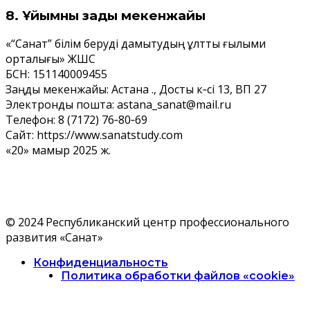
8. Ұйымның заңды мекенжайы
«“Санат” білім беруді дамытудың ұлттық ғылыми
орталығы» ЖШС
БСН: 151140009455
Заңды мекенжайы: Астана қ., Достық к‑сі 13, ВП 27
Электрондық пошта: astana_sanat@mail.ru
Телефон: 8 (7172) 76‑80‑69
Сайт: https://www.sanatstudy.com
«20» мамыр 2025 ж.
© 2024 Республиканский центр профессионального
развития «Санат»
Конфиденциальность
Политика обработки файлов «cookie»